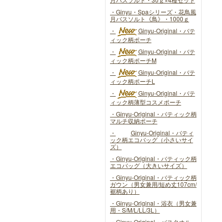
・Ginyu・Spaシリーズ・花鳥風
月バスソルト《鳥》・1000ｇ
・
Ginyu-Original・バテ
ィック柄ポーチ
・
Ginyu-Original・バテ
ィック柄ポーチM
・
Ginyu-Original・バテ
ィック柄ポーチL
・
Ginyu-Original・バテ
ィック柄薄型コスメポーチ
・Ginyu-Original・バティック柄
マルチ収納ポーチ
・
Ginyu-Original・バティ
ック柄エコバッグ（小さいサイ
ズ）
・Ginyu-Original・バティック柄
エコバッグ（大きいサイズ）
・Ginyu-Original・バティック柄
ガウン（男女兼用/短め丈107cm/
裾柄あり）
・Ginyu-Original・浴衣（男女兼
用・S/M/L/LL/3L）
・Ginyu-Original・バスタオル