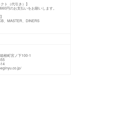
コレクト（代引き）】
660円のお支払いをお願いします。
】
CB、MASTER、DINERS
根町宮ノ下100-1
355
614
eginyu.co.jp/