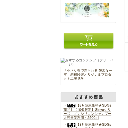
「小さな釜で造られる 贅沢な一
雫」箱根吟遊オリジナルプロダ
クト工場見学
・
【8月謝恩価格★SDGs
商品】【10個限定】Ginyuシリ
ーズ・ノンシリコンシャンプー
大容量業務用・2500ml
・
【8月謝恩価格★SDGs