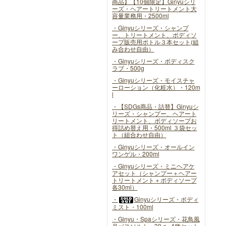
商品】【10個限定】Ginyuシリ
ーズ・ヘアートリートメント大
容量業務用・2500ml
・Ginyuシリーズ・シャンプ
ー、トリートメント、ボディソ
ープ販売用ボトル３本セット(組
み合わせ自由）
・Ginyuシリーズ・ボディスク
ラブ・500g
・Ginyuシリーズ・モイスチャ
ーローション（化粧水）・120m
l
・【SDGs商品・詰替】Ginyuシ
リーズ・シャンプー、ヘアート
リートメント、ボディソープお
得詰め替え用・500ml ３袋セッ
ト（組合わせ自由）
・Ginyuシリーズ・オールイン
ワンゲル・200ml
・Ginyuシリーズ・ミニヘアケ
アセット（シャンプー＋ヘアー
トリートメント＋ボディソープ
各30ml）
・
Ginyuシリーズ・ボディ
ミスト・100ml
・Ginyu・Spaシリーズ・花鳥風
月バスソルト・30ｇ×4種セット