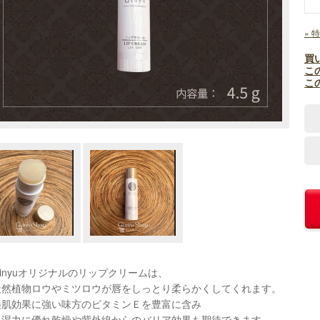
» 
買
こ
こ
Ginyuオリジナルのリップクリームは、
天然植物ロウやミツロウが唇をしっとり柔らかくしてくれます。
美肌効果に強い味方のビタミンＥを豊富に含み
保湿力に優れ乾燥や紫外線からのバリア効果も期待できます。