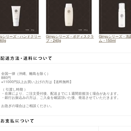
nyuシリーズ・ハンドクリー
Ginyuシリーズ・ボディスクラ
Ginyuシリーズ・
60g
ブ・240g
ム・150ml
全国一律（沖縄、離島を除く）
880円
※11000円以上お買い上げの方は【送料無料】
（ 引渡し時期 ）
・在庫により、ご注文受付後、配送までに１週間前後頂く場合があります。
・銀行お振込みの方は、ご入金を確認頂いた後、発送させていただきます。
お急ぎの場合はご相談ください。