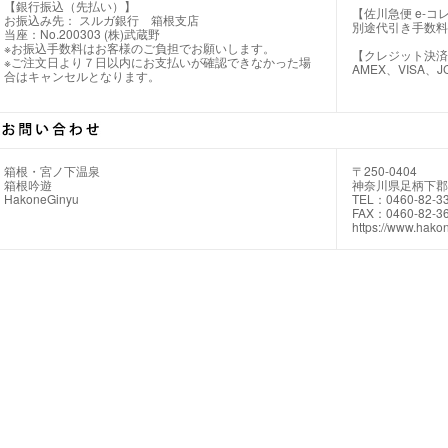
【銀行振込（先払い）】
【佐川急便 e-
お振込み先： スルガ銀行 箱根支店
別途代引き手数料
当座：No.200303 (株)武蔵野
※お振込手数料はお客様のご負担でお願いします。
【クレジット決済
※ご注文日より７日以内にお支払いが確認できなかった場
AMEX、VISA、J
合はキャンセルとなります。
箱根・宮ノ下温泉
〒250-0404
箱根吟遊
神奈川県足柄下郡箱
HakoneGinyu
TEL：0460-82-3
FAX：0460-82-3
https://www.hakon