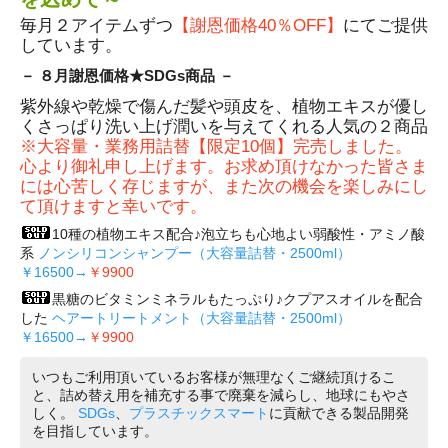
毎月２アイテムずつ
【謝恩価格40％OFF】
にてご提供
しています。
－ ８月謝恩価格★SDGs商品 －
紫外線や乾燥で傷んだ髪や頭皮を、植物エキスが優し
くさっぱり洗い上げ潤いを与えてくれる人気の２商品
※大容量・業務用詰替【限定10個】完売しました。
心より御礼申し上げます。お求め頂けなかった皆さま
には心苦しく存じますが、また次の機会を楽しみにし
て頂けますと幸いです。
10種の植物エキス配合♪泡立ちも心地よい弱酸性・アミノ酸
系
ノンシリコンシャンプー（大容量詰替・2500ml）
￥16500→
￥9900
黒糖のビタミンミネラルもたっぷり♪クプアスオイルを配合
した
ヘアートリートメント（大容量詰替・2500ml）
￥16500→
￥9900
いつもご利用頂いているお客様が無理なくご継続頂けるこ
と、詰め替え用を補充する事で廃棄を減らし、地球にもやさ
しく。
SDGs
、
プラスチックスマート
に貢献できる製品開発
を目指しています。