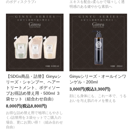
のボディスクラブ♪
エキスを配合♪柔らかで瑞々しく透
明感のある健やかな素肌へ
【SDGs商品・詰替】Ginyuシ
Ginyuシリーズ・オールインワ
リーズ・シャンプー、ヘアー
ンゲル・200ml
トリートメント、ボディソー
3,000円(税込3,300円)
プお得詰め替え用・500ml ３
顔にも身体にも、これ一本で、うる
袋セット（組合わせ自由）
おいを与え肌のキメを整える
8,000円(税込8,800円)
お得な詰め替え用で地球にもやさし
く♪詰替用を３袋セットでご購入の
場合、更にお買い得！（組み合わせ
自由）