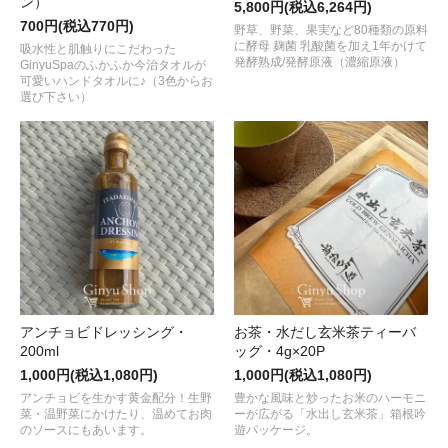
ン）
5,800円(税込6,264円)
700円(税込770円)
野草、野菜、果実など80種類の原料
に酵母 麹菌 乳酸菌を加え1年かけて
吸水性と肌触りにこだわった
発酵熟成/発酵原液（濃縮原液）
GinyuSpaのふかふか今治タオルが
可愛いハンドタオルに♪（3色からお
選び下さい）
アンチョビドレッシング・
お茶・水だし玄米茶ティーバ
200ml
ッグ・4g×20P
1,000円(税込1,080円)
1,000円(税込1,080円)
アンチョビを生かす黄金配分！生野
豊かな風味と炒ったお米のハーモニ
菜・温野菜にかけたり、温めてお肉
ーが広がる「水出し玄米茶」箱根吟
のソースにもあいます。
遊パッケージ。