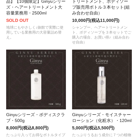
品】【10個限定】Ginyuシリー
トリートメント、ボディソー
ズ・ヘアートリートメント大
プ販売用ボトル３本セット(組
容量業務用・2500ml
み合わせ自由）
SOLD OUT
10,000円(税込11,000円)
地球にもやさしく♪旅館で実際に使
シャンプー、ヘアートリートメン
用している業務用の大容量詰め替
ト、ボディソープを３本セットでご
え。
購入の場合、お買い得♪（組み合わ
せ自由）
Ginyuシリーズ・ボディスクラ
Ginyuシリーズ・モイスチャー
ブ・500g
ローション（化粧水）・120ml
8,000円(税込8,800円)
5,000円(税込5,500円)
たっぷり入ってお得なボトルタイプ
たっぷりうるおう成分に７つの植物