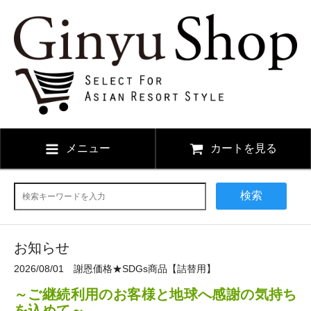
メニュー
カートを見る
検索
お知らせ
2026/08/01 謝恩価格★SDGs商品【詰替用】
～ご継続利用のお客様と地球へ感謝の気持ち
を込めて～