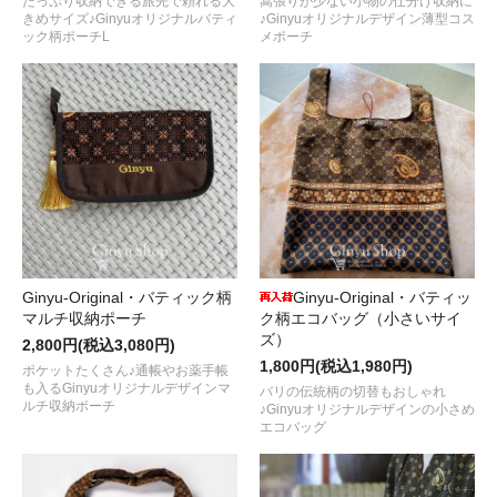
たっぷり収納できる旅先で頼れる大
嵩張りが少ない小物の仕分け収納に
きめサイズ♪Ginyuオリジナルバティ
♪Ginyuオリジナルデザイン薄型コス
ック柄ポーチL
メポーチ
Ginyu-Original・バティック柄
Ginyu-Original・バティッ
マルチ収納ポーチ
ク柄エコバッグ（小さいサイ
ズ）
2,800円(税込3,080円)
1,800円(税込1,980円)
ポケットたくさん♪通帳やお薬手帳
も入るGinyuオリジナルデザインマ
バリの伝統柄の切替もおしゃれ
ルチ収納ポーチ
♪Ginyuオリジナルデザインの小さめ
エコバッグ