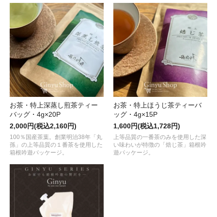
お茶・特上深蒸し煎茶ティー
お茶・特上ほうじ茶ティーバ
バッグ・4g×20P
ッグ・4g×15P
2,000円(税込2,160円)
1,600円(税込1,728円)
100％国産茶葉。創業明治38年「丸
上等品質の一番茶のみを使用した深
孫」の上等品質の１番茶を使用した
い味わいが特徴の「焙じ茶」箱根吟
箱根吟遊パッケージ。
遊パッケージ。