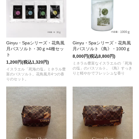
Ginyu・Spaシリーズ・花鳥風
Ginyu・Spaシリーズ・花鳥風
月バスソルト・30ｇ×4種セッ
月バスソルト《鳥》・1000ｇ
ト
8,000円(税込8,800円)
1,200円(税込1,320円)
ミネラル豊富なイスラエルの「死海
の塩」のバスソルト。《鳥》すっき
イスラエル「死海の塩」ミネラル豊
りと軽やかでフレッシュな香り
富のバスソルト。花鳥風月4つの香
りのセット。