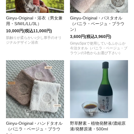
Ginyu-Original・浴衣（男女兼
Ginyu-Original・バスタオル
用・S/M/L/LL/3L）
（バニラ・ベージュ・ブラウ
ン）
10,000円(税込11,000円)
3,600円(税込3,960円)
肌触りが柔らかい♪少し厚手のオリ
ジナルデザイン浴衣
GinyuSpaで使用しているふかふか
今治タオル（バニラ・ベージュ・ブ
ラウンの3色からお選び下さい）
Ginyu-Original・ハンドタオル
野草酵素－植物発酵液/濃縮原
（バニラ・ベージュ・ブラウ
液/発酵原液・500ml