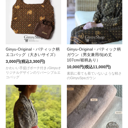
Ginyu-Original・バティック柄
Ginyu-Original・バティック柄
エコバッグ（大きいサイズ）
ガウン（男女兼用/短め丈
107cm/裾柄あり）
3,000円(税込3,300円)
10,000円(税込11,000円)
かわいい手提げポーチ付き♪Ginyuオ
リジナルデザインのリバーシブルエ
素肌に着ても着ていないような軽さ
コバッグ
のGinyuSpaガウン