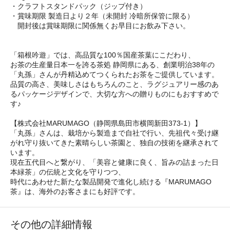
・クラフトスタンドパック（ジップ付き）
・賞味期限 製造日より２年（未開封 冷暗所保管に限る）
開封後は賞味期限に関係無くお早目にお飲み下さい。
「箱根吟遊」では、高品質な100％国産茶葉にこだわり、
お茶の生産量日本一を誇る茶処 静岡県にある、創業明治38年の
「丸孫」さんが丹精込めてつくられたお茶をご提供しています。
品質の高さ、美味しさはもちろんのこと、ラグジュアリー感のあ
るパッケージデザインで、大切な方への贈りものにもおすすめで
す♪
【株式会社MARUMAGO（静岡県島田市横岡新田373-1）】
「丸孫」さんは、栽培から製造まで自社で行い、先祖代々受け継
がれ守り抜いてきた素晴らしい茶園と、独自の技術を継承されて
います。
現在五代目へと繋がり、「美容と健康に良く、旨みの詰まった日
本緑茶」の伝統と文化を守りつつ、
時代にあわせた新たな製品開発で進化し続ける『MARUMAGO
茶』は、海外のお客さまにも好評です。
その他の詳細情報