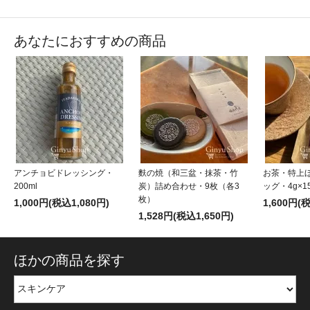
あなたにおすすめの商品
アンチョビドレッシング・
麩の焼（和三盆・抹茶・竹
お茶・特上
200ml
炭）詰め合わせ・9枚（各3
ッグ・4g×1
枚）
1,000円(税込1,080円)
1,600円(
1,528円(税込1,650円)
ほかの商品を探す