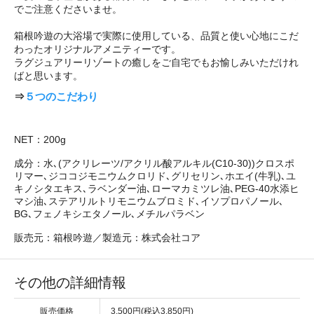
でご注意くださいませ。
箱根吟遊の大浴場で実際に使用している、品質と使い心地にこだ
わったオリジナルアメニティーです。
ラグジュアリーリゾートの癒しをご自宅でもお愉しみいただけれ
ばと思います。
⇒
５つのこだわり
NET：200g
成分：水､(アクリレーツ/アクリル酸アルキル(C10-30))クロスポ
リマー､ジココジモニウムクロリド､グリセリン､ホエイ(牛乳)､ユ
キノシタエキス､ラベンダー油､ローマカミツレ油､PEG-40水添ヒ
マシ油､ステアリルトリモニウムブロミド､イソプロパノール､
BG､フェノキシエタノール､メチルパラベン
販売元：箱根吟遊／製造元：株式会社コア
その他の詳細情報
販売価格
3,500円(税込3,850円)